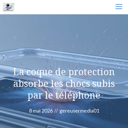
Aller
M
au
contenu
La coque de protection
absorbe les chocs subis
par le téléphone
8 mai 2026
//
gereusermedia01