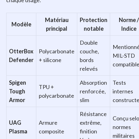
chaque usage.
Matériau
Protection
Norme /
Modèle
principal
notable
Indice
Double
Mentionn
OtterBox
Polycarbonate
couche,
MIL-STD
Defender
+ silicone
bords
compatibl
relevés
Spigen
Absorption
Tests
TPU +
Tough
renforcée,
internes
polycarbonate
Armor
slim
construct
Résistance
Conçu sel
UAG
Armure
extrême,
normes
Plasma
composite
finition
militaires