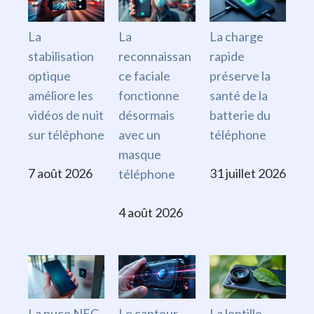
La
La
La charge
stabilisation
reconnaissan
rapide
optique
ce faciale
préserve la
améliore les
fonctionne
santé de la
vidéos de nuit
désormais
batterie du
sur téléphone
avec un
téléphone
masque
7 août 2026
31 juillet 2026
téléphone
4 août 2026
La puce NFC
Le capteur
La lentille