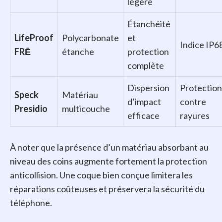
légère
Étanchéité
LifeProof
Polycarbonate
et
Indice IP6
FRĒ
étanche
protection
complète
Dispersion
Protection
Speck
Matériau
d’impact
contre
Presidio
multicouche
efficace
rayures
À noter que la présence d’un matériau absorbant au
niveau des coins augmente fortement la protection
anticollision. Une coque bien conçue limitera les
réparations coûteuses et préservera la sécurité du
téléphone.