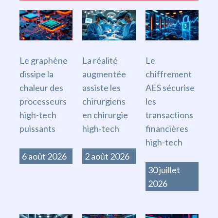
Le graphène
La réalité
Le
dissipe la
augmentée
chiffrement
chaleur des
assiste les
AES sécurise
processeurs
chirurgiens
les
high-tech
en chirurgie
transactions
puissants
high-tech
financières
high-tech
6 août 2026
2 août 2026
30 juillet
2026