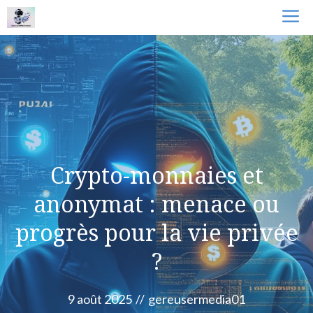
Aller
M
au
contenu
Crypto-monnaies et
anonymat : menace ou
progrès pour la vie privée
?
9 août 2025
//
gereusermedia01