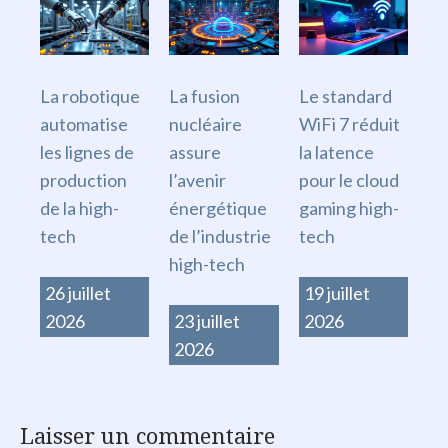
La robotique
La fusion
Le standard
automatise
nucléaire
WiFi 7 réduit
les lignes de
assure
la latence
production
l’avenir
pour le cloud
de la high-
énergétique
gaming high-
tech
de l’industrie
tech
high-tech
26 juillet
19 juillet
2026
23 juillet
2026
2026
Laisser un commentaire