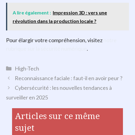
A lire également :
Impression 3D : vers une
révolution dans la production locale ?
Pour élargir votre compréhension, visitez
notre
rubrique sur la sécurité numérique
.
Catégories
High-Tech
Reconnaissance faciale : faut-il en avoir peur ?
Cybersécurité : les nouvelles tendances à
surveiller en 2025
Articles sur ce même
sujet