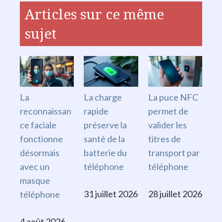
Articles sur ce même
sujet
La
La charge
La puce NFC
reconnaissan
rapide
permet de
ce faciale
préserve la
valider les
fonctionne
santé de la
titres de
désormais
batterie du
transport par
avec un
téléphone
téléphone
masque
31 juillet 2026
28 juillet 2026
téléphone
4 août 2026