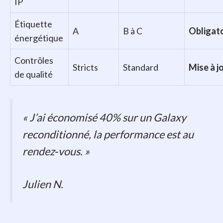
IP
Étiquette
A
B à C
Obligat
énergétique
Contrôles
Stricts
Standard
Mise à j
de qualité
« J’ai économisé 40% sur un Galaxy
reconditionné, la performance est au
rendez‑vous. »
Julien N.