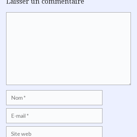
Laisser un commentaire
Commentaire
Nom
E-
mail
Site