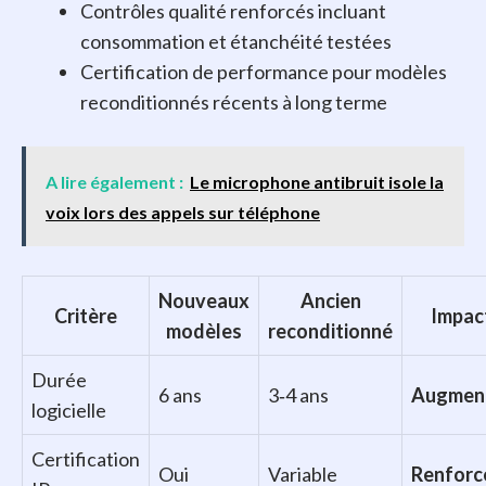
Contrôles qualité renforcés incluant
consommation et étanchéité testées
Certification de performance pour modèles
reconditionnés récents à long terme
A lire également :
Le microphone antibruit isole la
voix lors des appels sur téléphone
Nouveaux
Ancien
Critère
Impac
modèles
reconditionné
Durée
6 ans
3‑4 ans
Augmen
logicielle
Certification
Oui
Variable
Renforc