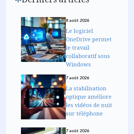
8 août 2026
Le logiciel
OneDrive permet
le travail
collaboratif sous
Windows
7 août 2026
La stabilisation
optique améliore
les vidéos de nuit
sur téléphone
7 août 2026