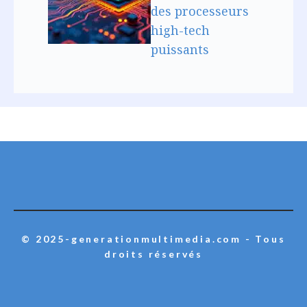
des processeurs
high-tech
puissants
© 2025-generationmultimedia.com - Tous
droits réservés