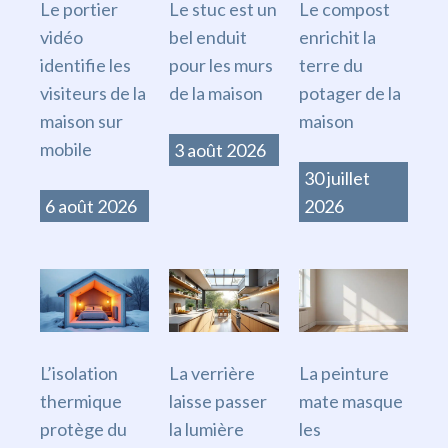
Le portier
Le stuc est un
Le compost
vidéo
bel enduit
enrichit la
identifie les
pour les murs
terre du
visiteurs de la
de la maison
potager de la
maison sur
maison
mobile
3 août 2026
30 juillet
6 août 2026
2026
L’isolation
La verrière
La peinture
thermique
laisse passer
mate masque
protège du
la lumière
les