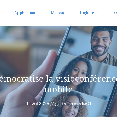
Application
Maison
High-Tech
O
émocratise la visioconférence
mobile
1 avril 2026
//
gereusermedia01