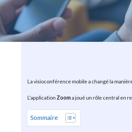
La visioconférence mobile a changé la manière 
L’application
Zoom
a joué un rôle central en r
Sommaire